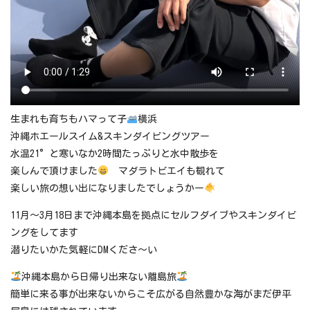
生まれも育ちもハマって子
横浜
沖縄ホエールスイム&スキンダイビングツアー
水温21°と寒いなか2時間たっぷりと水中散歩を
楽しんで頂けました
マダラトビエイも観れて
楽しい旅の想い出になりましたでしょうかー
11月～3月18日まで沖縄本島を拠点にセルフダイブやスキンダイビ
ングをしてます
潜りたいかた気軽にDMくださ～い
沖縄本島から日帰り出来ない離島旅
簡単に来る事が出来ないからこそ広がる自然豊かな海がまだ伊平