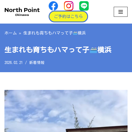
コ
ご予約はこちら
ン
テ
ホーム
»
生まれも育ちもハマって子
横浜
ン
ツ
生まれも育ちもハマって子
横浜
へ
ス
2026.02.21
新着情報
キ
ッ
プ