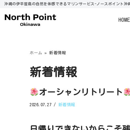
沖縄の伊平屋島の自然を体感できるマリンサービス-ノースポイント沖縄
コ
HOM
ン
テ
ン
ツ
ホーム
»
新着情報
へ
ス
新着情報
キ
ッ
プ
オーシャンリトリート
2026.07.27
新着情報
日帰りできないからこそ