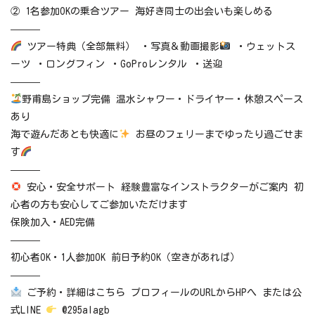
② 1名参加OKの乗合ツアー 海好き同士の出会いも楽しめる
———
ツアー特典（全部無料） ・写真＆動画撮影
・ウェットス
ーツ ・ロングフィン ・GoProレンタル ・送迎
———
野甫島ショップ完備 温水シャワー・ドライヤー・休憩スペース
あり
海で遊んだあとも快適に
お昼のフェリーまでゆったり過ごせま
す
———
安心・安全サポート 経験豊富なインストラクターがご案内 初
心者の方も安心してご参加いただけます
保険加入・AED完備
———
初心者OK・1人参加OK 前日予約OK（空きがあれば）
———
ご予約・詳細はこちら プロフィールのURLからHPへ または公
式LINE
@295alagb