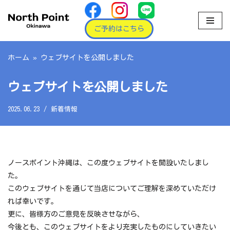
コ
ご予約はこちら
ン
テ
ホーム
»
ウェブサイトを公開しました
ン
ツ
ウェブサイトを公開しました
へ
ス
2025.06.23
新着情報
キ
ッ
プ
ノースポイント沖縄は、この度ウェブサイトを開設いたしまし
た。
このウェブサイトを通じて当店についてご理解を深めていただけ
れば幸いです。
更に、皆様方のご意見を反映させながら、
今後とも、このウェブサイトをより充実したものにしていきたい